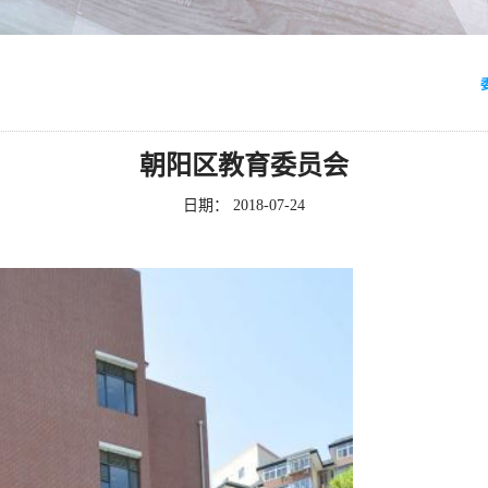
朝阳区教育委员会
日期：
2018-07-24