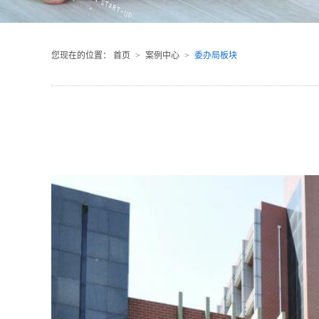
您现在的位置：
首页
>
案例中心
>
委办局板块