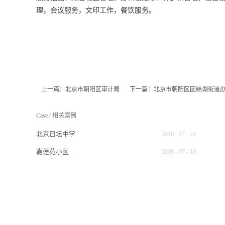
理，会议服务，文印工作，餐饮服务。
上一篇：
北京市朝阳区审计局
下一篇：
北京市朝阳区团结湖街道
Case
/
相关案例
北京日坛中学
2018
-
07
-
24
嘉莲苑小区
2018
-
07
-
10