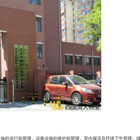
设施的运行和管理，设备设施的维护和管理，室内保洁及环境卫生管理，