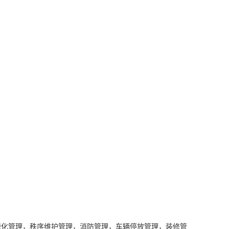
绿化管理，秩序维护管理，消防管理，车辆停放管理，装修管