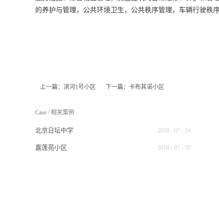
的养护与管理，公共环境卫生，公共秩序管理，车辆行驶秩
上一篇：
滨河1号小区
下一篇：
卡布其诺小区
Case
/
相关案例
北京日坛中学
2018
-
07
-
24
嘉莲苑小区
2018
-
07
-
10