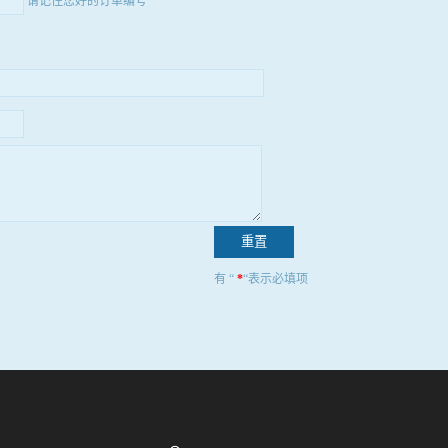
请记住您好的订单编号
有 “
*
“表示必填项