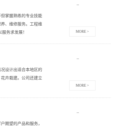
-
-
不但掌握熟练的专业技能
保养、维修服务。工程维
MORE >
以服务求发展！
-
-
情况设计出适合本地区的
、花卉栽建。公司还建立
MORE >
-
-
客户期望的产品和服务，