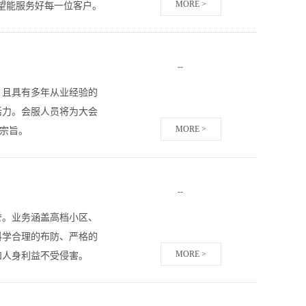
MORE >
望能服务好每一位客户。
-
-
，且具有多年从业经验的
活力。会服人员将为大会
MORE >
务宗旨。
-
-
誉。业务涵盖高档小区、
科学合理的布防、严格的
MORE >
和人身利益不受侵害。