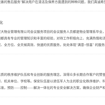
完善的售后服务”解决用户在清洁及保养方面遇到的种种问题，我们真诚希
化
贸大物业管理有限公司会议服务项目的会议服务人员都是物业管理系毕业
们都具有专业的管理知识和丰富的经验，对待工作积极向上、充满热情和
、全方位、全天候高效、快速的优质服务，处处体现“满意+惊喜” 的服
素质的秩序维护队伍和专业创新的服务理念，深得众多长期合作客户的赞
楼、机关单位、学校等。保安队伍是以退伍军人为主的职业化秩序维护、
标准，预防——控制——解决一体化的专业安全解决方案，确保企业财产