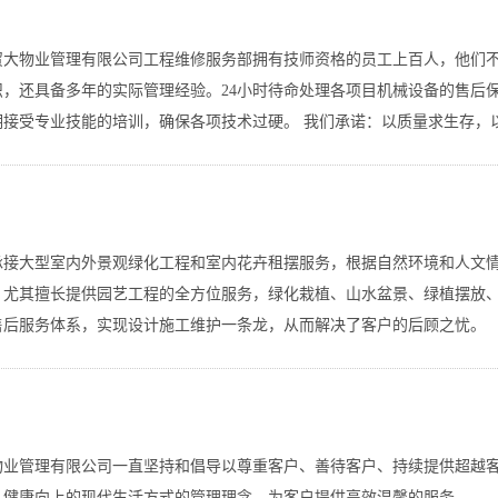
贸大物业管理有限公司工程维修服务部拥有技师资格的员工上百人，他们
识，还具备多年的实际管理经验。24小时待命处理各项目机械设备的售后
期接受专业技能的培训，确保各项技术过硬。 我们承诺：以质量求生存，
承接大型室内外景观绿化工程和室内花卉租摆服务，根据自然环境和人文
，尤其擅长提供园艺工程的全方位服务，绿化栽植、山水盆景、绿植摆放
售后服务体系，实现设计施工维护一条龙，从而解决了客户的后顾之忧。
物业管理有限公司一直坚持和倡导以尊重客户、善待客户、持续提供超越
、健康向上的现代生活方式的管理理念，为客户提供高效温馨的服务。